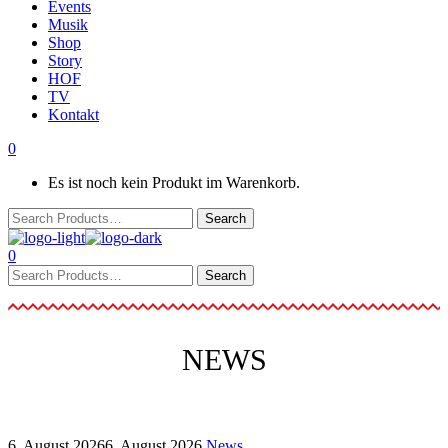
Events
Musik
Shop
Story
HOF
TV
Kontakt
0
Es ist noch kein Produkt im Warenkorb.
0
NEWS
6. August 2026
6. August 2026
News