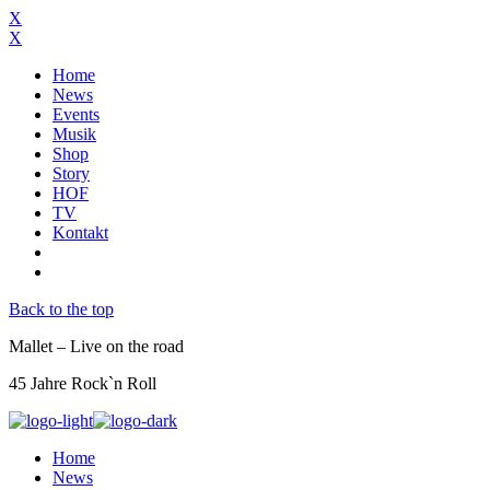
X
X
Home
News
Events
Musik
Shop
Story
HOF
TV
Kontakt
Back to the top
Mallet – Live on the road
45 Jahre Rock`n Roll
Home
News