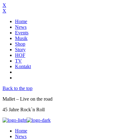
X
X
Home
News
Events
Musik
Shop
Story
HOF
TV
Kontakt
Back to the top
Mallet – Live on the road
45 Jahre Rock`n Roll
Home
News