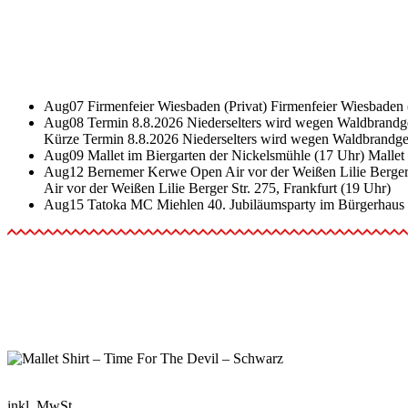
Aug
07
Firmenfeier Wiesbaden (Privat)
Firmenfeier Wiesbaden 
Aug
08
Termin 8.8.2026 Niederselters wird wegen Waldbrandge
Kürze
Termin 8.8.2026 Niederselters wird wegen Waldbrandgef
Aug
09
Mallet im Biergarten der Nickelsmühle (17 Uhr)
Mallet
Aug
12
Bernemer Kerwe Open Air vor der Weißen Lilie Berger 
Air vor der Weißen Lilie Berger Str. 275, Frankfurt (19 Uhr)
Aug
15
Tatoka MC Miehlen 40. Jubiläumsparty im Bürgerhaus
inkl. MwSt.