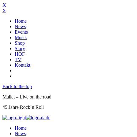
X
X
Home
News
Events
Musik
Shop
Story
HOF
TV
Kontakt
Back to the top
Mallet – Live on the road
45 Jahre Rock`n Roll
Home
News